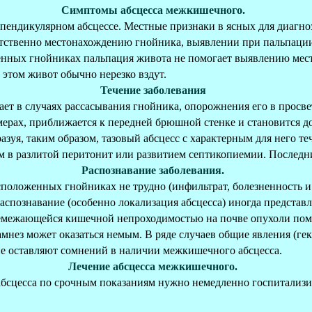
Симптомы абсцесса межкишечного.
пендикулярном абсцессе. Местные признаки в ясных для диагноз
тственно местонахождению гнойника, выявлении при пальпации
енных гнойниках пальпация живота не помогает выявлению мест
 этом живот обычно нерезко вздут.
Течение заболевания
ает в случаях рассасывания гнойника, опорожнения его в просв
мерах, приближается к передней брюшной стенке и становится 
разуя, таким образом, тазовый абсцесс с характерным для него те
м в разлитой перитонит или развитием септикопиемии. Последн
Распознавание заболевания.
сположенных гнойниках не трудно (инфильтрат, болезненность 
спознавание (особенно локализация абсцесса) иногда представл
межающейся кишечной непроходимостью на почве опухоли помог
мнез может оказаться немым. В ряде случаев общие явления (гек
не оставляют сомнений в наличии межкишечного абсцесса.
Лечение абсцесса межкишечного.
 абсцесса по срочным показаниям нужно немедленно госпитализи