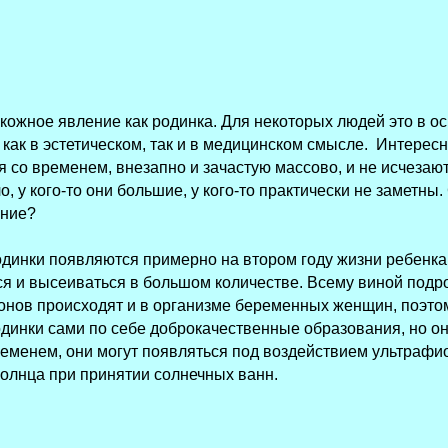
акожное явление как родинка. Для некоторых людей это в 
как в эстетическом, так и в медицинском смысле. Интересн
я со временем, внезапно и зачастую массово, и не исчезаю
о, у кого-то они большие, у кого-то практически не заметны.
ение?
инки появляются примерно на втором году жизни ребенка.
ся и высеиваться в большом количестве. Всему виной подр
онов происходят и в организме беременных женщин, поэтом
динки сами по себе доброкачественные образования, но он
еменем, они могут появляться под воздействием ультрафио
солнца при принятии солнечных ванн.