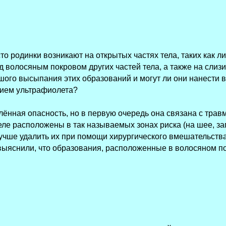
то родинки возникают на открытых частях тела, таких как л
д волосяным покровом других частей тела, а также на слиз
шого высыпания этих образований и могут ли они нанести 
вием ультрафиолета?
лённая опасность, но в первую очередь она связана с тра
ле расположены в так называемых зонах риска (на шее, зап
лучше удалить их при помощи хирургического вмешательств
 выяснили, что образования, расположенные в волосяном п