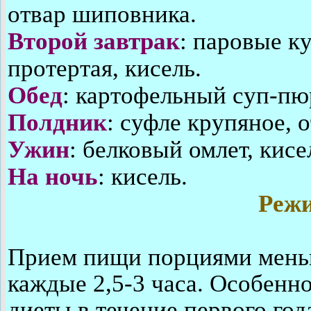
отвар шиповника.
Второй завтрак
: паровые к
протертая, кисель.
Обед
: картофельный суп-пюр
Полдник
: суфле крупяное, 
Ужин
: белковый омлет, кисе
На ночь
: кисель.
Реж
Прием пищи порциями меньш
каждые 2,5-3 часа. Особенн
диеты в течение первого го