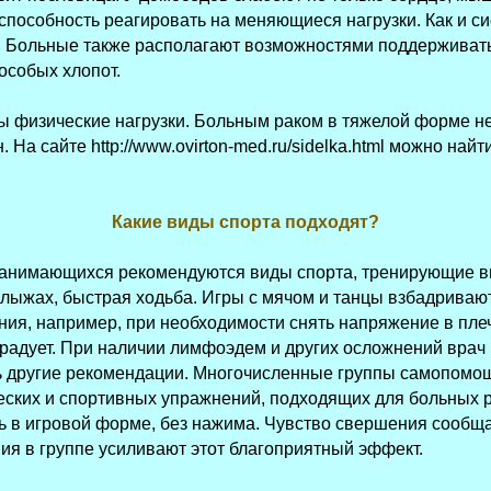
 способность реагировать на меняющиеся нагрузки. Как и 
и. Больные также располагают возможностями поддержива
особых хлопот.
ы физические нагрузки. Больным раком в тяжелой форме не
На сайте http://www.ovirton-med.ru/sidelka.html можно най
Какие виды спорта подходят?
занимающихся рекомендуются виды спорта, тренирующие вын
 лыжах, быстрая ходьба. Игры с мячом и танцы взбадриваю
ния, например, при необходимости снять напряжение в пле
, радует. При наличии лимфоэдем и других осложнений вра
ь другие рекомендации. Многочисленные группы самопомо
ских и спортивных упражнений, подходящих для больных р
ь в игровой форме, без нажима. Чувство свершения сообща
я в группе усиливают этот благоприятный эффект.