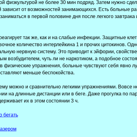
й физкультурой не более 30 мин подряд. Затем нужно сдел
й зависит от возможностей занимающихся. Есть больные ра
ниматься в первой половине дня после легкого завтрака 
реагирует так же, как и на слабые инфекции. Защитные кле
очное количество интерлейкина 1 и прочих цитокинов. Од
ьную нервную систему. Это приводит к эйфории, свойстве
 возбудителем, чуть ли не наркотиком, а подобное состоя
в физические упражнения, больные чувствуют себя явно л
оставляют меньше беспокойства.
ему можно и сравнительно легкими упражнениями. Вовсе не
ии на длинные дистанции или в беге. Даже прогулка по па
ерживает их в этом состоянии 3 ч.
о бегать
лазером