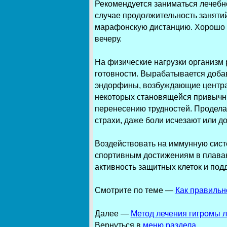
Рекомендуется заниматься лечебно
случае продолжительность заняти
марафонскую дистанцию. Хорошо за
вечеру.
На физические нагрузки организм 
готовности. Вырабатывается добав
эндорфины, возбуждающие централ
некоторых становящейся привычным
перенесению трудностей. Продела
страхи, даже боли исчезают или д
Воздействовать на иммунную сист
спортивным достижениям в плаван
активность защитных клеток и подд
Смотрите по теме —
Как правильн
Далее
—
Метод лечения гигромы 
Вернуться в
меню раздела