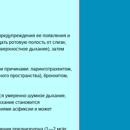
предупреждения ее появления и
ать ротовую полость от слизи,
оверхностное дыхание), затем
и причинами: ларинготрахеитом,
ного пространства), бронхитом,
тся умеренно шумное дыхание,
ыхание становится
ниями асфиксии и может
дении преднизолона (1—2 мг/кг