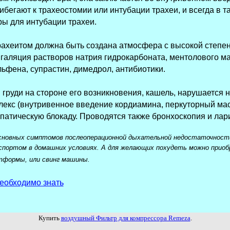
ибегают к трахеостомии или интубации трахеи, и всегда в 
ы для интубации трахеи.
рахеитом должна быть создана атмосфера с высокой степен
галяция растворов натрия гидрокарбоната, ментолового м
ьфена, супрастин, димедрол, антибиотики.
 груди на стороне его возникновения, кашель, нарушается
екс (внутривенное введение кордиамина, перкуторный масс
патическую блокаду. Проводятся также бронхоскопия и лар
основных симптомов послеоперационной дыхательной недостаточност
портом в домашних условиях. А для желающих похудеть можно приобрет
тформы, или свинг машины.
еобходимо знать
Купить
воздушный Фильтр для компрессора Remeza
.