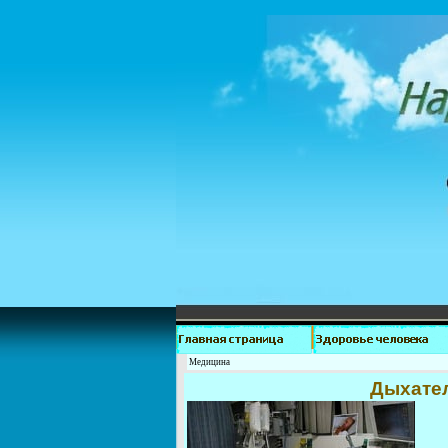
Медицина
Дыхател