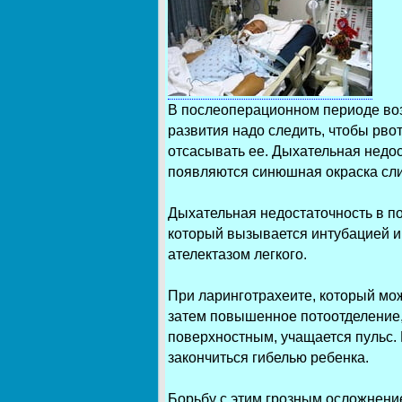
В послеоперационном периоде воз
развития надо следить, чтобы рво
отсасывать ее. Дыхательная недос
появляются синюшная окраска сли
Дыхательная недостаточность в п
который вызывается интубацией и 
ателектазом легкого.
При ларинготрахеите, который мо
затем повышенное потоотделение,
поверхностным, учащается пульс. 
закончиться гибелью ребенка.
Борьбу с этим грозным осложнение