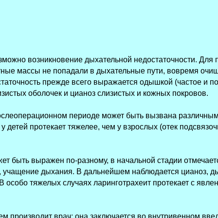
можно возникновение дыхательной недостаточности. Для 
тные массы не попадали в дыхательные пути, вовремя очищ
таточность прежде всего выражается одышкой (частое и п
зистых оболочек и цианоз слизистых и кожных покровов.
ослеоперационном периоде может быть вызвана различным
у детей протекает тяжелее, чем у взрослых (отек подсвязоч
жет быть выражен по-разному, в начальной стадии отмечае
 учащение дыхания. В дальнейшем наблюдается цианоз, д
В особо тяжелых случаях ларинготрахеит протекает с явле
м производит врач; она заключается во внутривенном вве