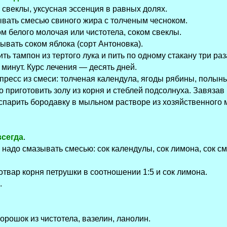
свеклы, уксусная эссенция в равных долях.
ывать смесью свиного жира с толченым чесноком.
 белого молочая или чистотела, соком свеклы.
ывать соком яблока (сорт Антоновка).
ь тампон из тертого лука и пить по одному стакану три раза 
 минут. Курс лечения — десять дней.
пресс из смеси: толченая календула, ягоды рябины, полынь
 приготовить золу из корня и стеблей подсолнуха. Завязав 
аспарить бородавку в мыльном растворе из хозяйственного
всегда
.
 надо смазывать смесью: сок календулы, сок лимона, сок 
твар корня петрушки в соотношении 1:5 и сок лимона.
.
рошок из чистотела, вазелин, ланолин.