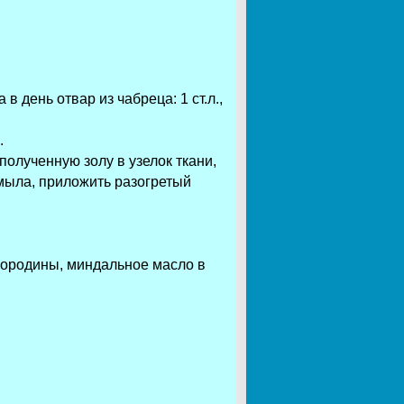
в день отвар из чабреца: 1 ст.л.,
.
полученную золу в узелок ткани,
 мыла, приложить разогретый
смородины, миндальное масло в