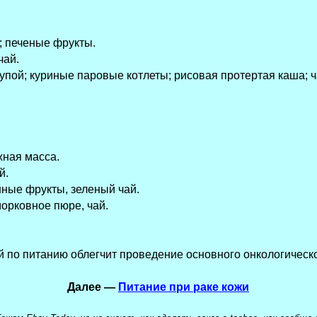
а; печеные фрукты.
чай.
рупой; куриные паровые котлеты; рисовая протертая каша; ч
жная масса.
й.
нные фрукты, зеленый чай.
морковное пюре, чай.
по питанию облегчит проведение основного онкологическо
Далее —
Питание при раке кожи