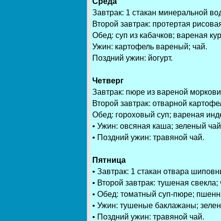
Среда
Завтрак: 1 стакан минеральной вод
Второй завтрак: протертая рисовая
Обед: суп из кабачков; вареная ку
Ужин: картофель вареный; чай.
Поздний ужин: йогурт.
Четверг
Завтрак: пюре из вареной моркови
Второй завтрак: отварной картофел
Обед: гороховый суп; вареная инд
• Ужин: овсяная каша; зеленый чай
• Поздний ужин: травяной чай.
Пятница
• Завтрак: 1 стакан отвара шиповн
• Второй завтрак: тушеная свекла; 
• Обед: томатный суп-пюре; пшенна
• Ужин: тушеные баклажаны; зелен
• Поздний ужин: травяной чай.