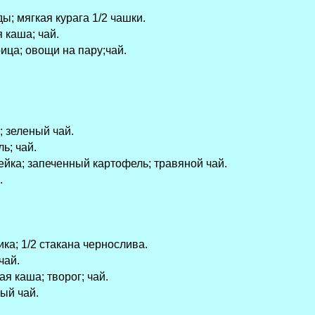
ы; мягкая курага 1/2 чашки.
 каша; чай.
рица; овощи на пару;чай.
; зеленый чай.
ь; чай.
ейка; запеченный картофель; травяной чай.
.
ика; 1/2 стакана чернослива.
чай.
я каша; творог; чай.
ый чай.