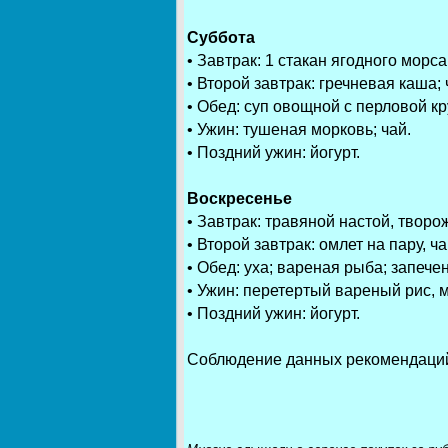
Суббота
• Завтрак: 1 стакан ягодного морс
• Второй завтрак: гречневая каша; 
• Обед: суп овощной с перловой к
• Ужин: тушеная морковь; чай.
• Поздний ужин: йогурт.
Воскресенье
• Завтрак: травяной настой, творо
• Второй завтрак: омлет на пару, ча
• Обед: уха; вареная рыба; запече
• Ужин: перетертый вареный рис, 
• Поздний ужин: йогурт.
Соблюдение данных рекомендаций 