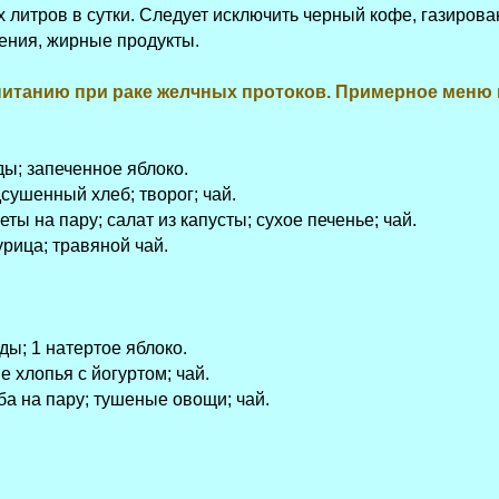
 литров в сутки. Следует исключить черный кофе, газирова
ения, жирные продукты.
итанию при раке желчных протоков. Примерное меню 
ды; запеченное яблоко.
дсушенный хлеб; творог; чай.
ты на пару; салат из капусты; сухое печенье; чай.
рица; травяной чай.
ды; 1 натертое яблоко.
 хлопья с йогуртом; чай.
а на пару; тушеные овощи; чай.