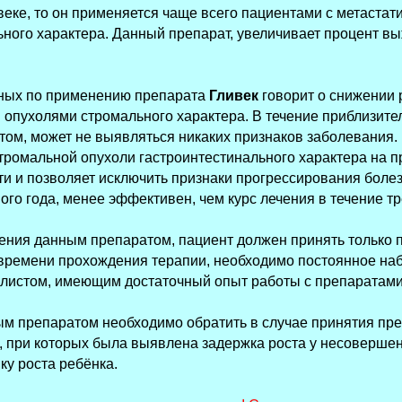
веке, то он применяется чаще всего пациентами с метаста
ьного характера. Данный препарат, увеличивает процент в
нных по применению препарата
Гливек
говорит о снижении 
опухолями стромального характера. В течение приблизите
том, может не выявляться никаких признаков заболевания
тромальной опухоли гастроинтестинального характера на пр
 и позволяет исключить признаки прогрессирования болезн
го года, менее эффективен, чем курс лечения в течение трё
ения данным препаратом, пациент должен принять только п
 времени прохождения терапии, необходимо постоянное наб
истом, имеющим достаточный опыт работы с препаратами 
м препаратом необходимо обратить в случае принятия пре
в, при которых была выявлена задержка роста у несоверше
у роста ребёнка.