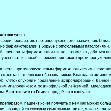
 аптеке
wer.ru
среди препаратов, противоопухолевого назначения. В пос
но фармакотерапии в борьбе с опухолевыми патологиями. 
й, препараты фармакологии так же, позволяют добиться п
ктуальность и способы применения такого противоопухолев
вляется противоопухолевым фармакологическим средством
 со злокачественными образованиями. Благодаря активном
Abl клеток опухоли и подавление их пролиферации. Данное 
ским миелолейкозом, эозинофильной лейкемией, миелодис
ом. В
аптеке wer.ru Гливек
продаётся в капсулах.
 препаратом, пациент хочет получить о нём как можно бол
ия на людей со схожими симптомами так же, может являтьс