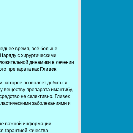
леднее время, всё больше
Наряду с хирургическими
оложительной динамики в лечении
ого препарата как
Гливек
.
, которое позволяет добиться
у веществу препарата имантибу,
средство не селективно. Гливек
пластическими заболеваниями и
ьше важной информации.
я гарантией качества