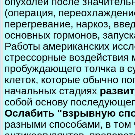
опухолей после значитель
(операция, переохлаждени
перегревание, наркоз, вве
основных гормонов, запус
Работы американских иссл
стрессорные воздействия м
пробуждающего толчка в с
клеток, которые обычно по
начальных стадиях
разви
собой основу последующе
Ослабить "взрывную спо
разными способами, в том