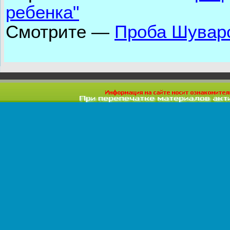
ребенка"
Смотрите —
Проба Шуварс