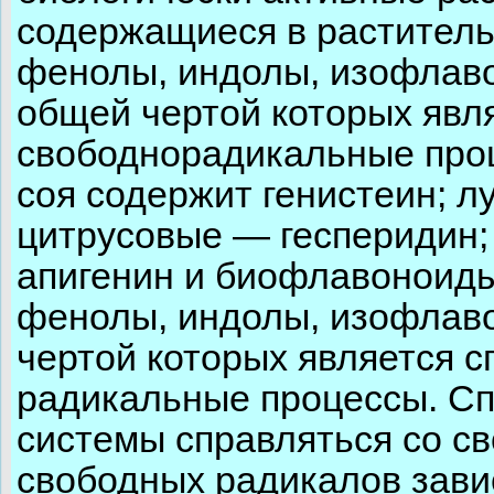
содержащиеся в раститель
фенолы, индолы, изофлаво
общей чертой которых явля
свободнорадикальные про
соя содержит генистеин; лу
цитрусовые — гесперидин;
апигенин и биофлавоноиды
фенолы, индолы, изофлаво
чертой которых является с
радикальные процессы. Сп
системы справляться со с
свободных радикалов зави