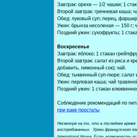
Завтрак: орехи — 1/2 чашки; 1 ста
Второй завтрак: гречневая каша; ч
Обед: луковый суп; перец, фаршир
Ужин: брынза несоленая — 150 г; ч
Поздний ужин: сухофрукты; 1 стака
Воскресенье
Завтрак: яблоко; 1 стакан грейпфр
Второй завтрак: салат из риса и кр
добавить, лимонный сок); чай.
Обед: тыквенный суп-пюре; салат 
Ужин: перловая каша; чай травяно
Поздний ужин: 1 стакан клюквенног
Соблюдение рекомендаций по пита
при раке простаты
Несмотря на то, что в последнее время 
востребованных. Уроки французского яз
International House. Есть возможность 