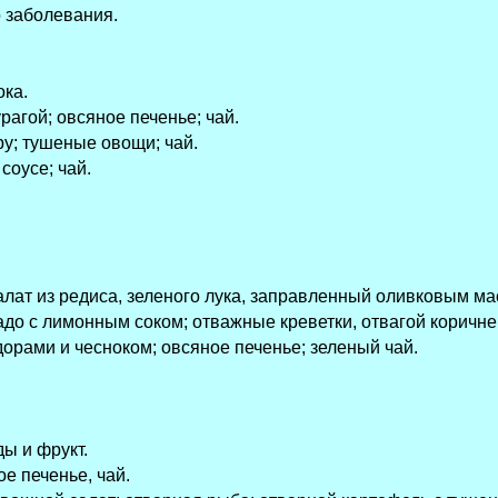
 заболевания.
ока.
рагой; овсяное печенье; чай.
ру; тушеные овощи; чай.
соусе; чай.
алат из редиса, зеленого лука, заправленный оливковым мас
адо с лимонным соком; отважные креветки, отвагой коричне
рами и чесноком; овсяное печенье; зеленый чай.
ы и фрукт.
ое печенье, чай.