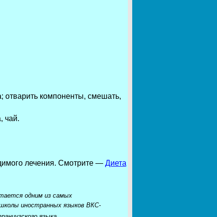
ока; отварить компоненты, смешать,
 чай.
димого лечения.
Смотрите —
Диета
стается одним из самых
 школы иностранных языков ВКС-
 французского языка.