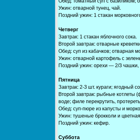
Обед: томатный суп с базиликом; 
Ужин: отварной тунец, чай.
Поздний ужин: 1 стакан морковного
Четверг
Завтрак: 1 стакан яблочного сока.
Второй завтрак: отварные креветки
Обед: суп из кабачков; отварная м
Ужин: отварной картофель с зелень
Поздний ужин: орехи — 2/3 чашки, 
Пятница
Завтрак: 2-3 шт. кураги; ягодный со
Второй завтрак: рыбные котлеты (ф
воде; филе перекрутить, протереть
Обед: суп-пюре из капусты и морко
Ужин: тушеные брокколи и цветная 
Поздний ужин: кефир.
Суббота