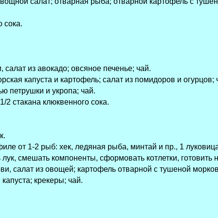
овощной салат; отварная рыба; отварной картофель с туше
 сока.
, салат из авокадо; овсяное печенье; чай.
орская капуста и картофель; салат из помидоров и огурцов; 
ю петрушки и укропа; чай.
1/2 стакана клюквенного сока.
к.
иле от 1-2 рыб: хек, ледяная рыба, минтай и пр., 1 луковица
 лук, смешать компоненты, сформовать котлетки, готовить на
ви, салат из овощей; картофель отварной с тушеной морков
капуста; крекеры; чай.