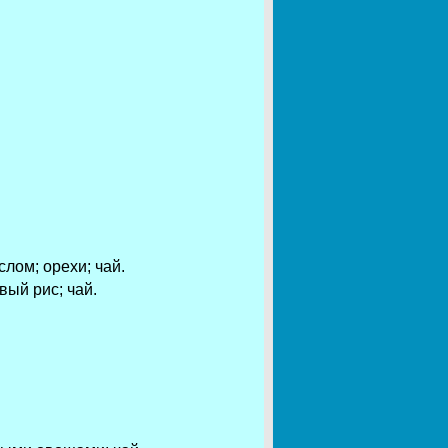
лом; орехи; чай.
вый рис; чай.