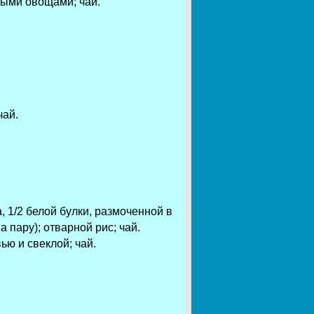
ными овощами; чай.
чай.
, 1/2 белой булки, размоченной в
 пару); отварной рис; чай.
ью и свеклой; чай.