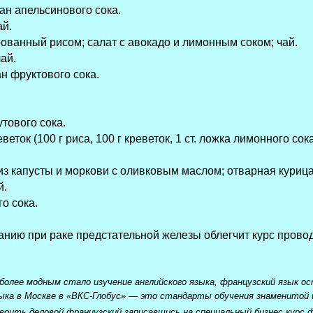
кан апельсинового сока.
ай.
ованный рисом; салат с авокадо и лимонным соком; чай.
ай.
н фруктового сока.
утового сока.
еветок (100 г риса, 100 г креветок, 1 ст. ложка лимонного с
из капусты и моркови с оливковым маслом; отварная курица,
й.
о сока.
нию при раке предстательной железы облегчит курс прово
более модным стало изучение английского языка, французский язык о
ыка в Москве в «ВКС-Глобус» — это стандарты обучения знаменитой
освоить деловой французский записавшись на специальный бизнес курс