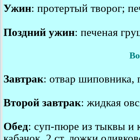
Ужин
: протертый творог; п
Поздний ужин
: печеная гр
Во
Завтрак
: отвар шиповника, 
Второй завтрак
: жидкая ов
Обед
: суп-пюре из тыквы и 
кабачок, 2 ст. ложки оливк