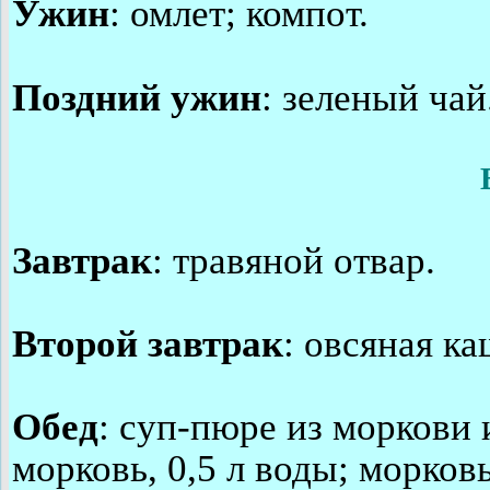
Ужин
: омлет; компот.
Поздний ужин
: зеленый чай
Завтрак
: травяной отвар.
Второй завтрак
: овсяная к
Обед
: суп-пюре из моркови 
морковь, 0,5 л воды; морков