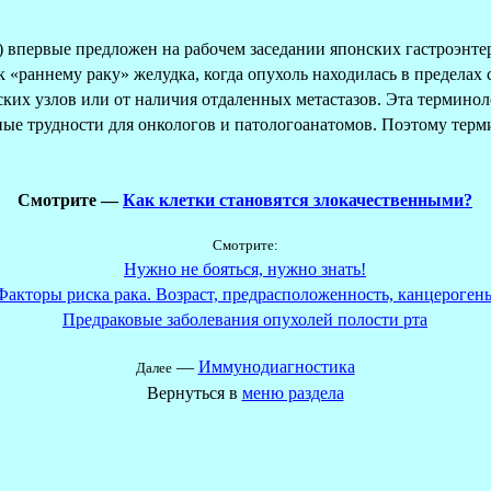
a) впервые предложен на рабочем заседании японских гастроэнт
к «раннему раку» желудка, когда опухоль находилась в пределах 
ких узлов или от наличия отдаленных метастазов. Эта терминол
ные трудности для онкологов и патологоанатомов. Поэтому терм
Смотрите —
Как клетки становятся злокачественными?
Смотрите:
Нужно не бояться, нужно знать!
Факторы риска рака. Возраст, предрасположенность, канцероген
Предраковые заболевания опухолей полости рта
—
Иммунодиагностика
Далее
Вернуться в
меню раздела