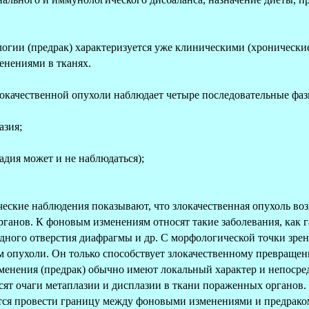
логии (предрак) характеризуется уже клиническими (хронические 
енениями в тканях.
окачественной опухоли наблюдает четыре последовательные фа
азия;
адия может и не наблюдаться);
еские наблюдения показывают, что злокачественная опухоль воз
анов. К фоновым изменениям относят такие заболевания, как г
ного отверстия диафрагмы и др. С морфологической точки зрен
 опухоли. Он только способствует злокачественному превращен
енения (предрак) обычно имеют локальный характер и непосре
ят очаги метаплазии и дисплазии в ткани пораженных органов. 
ется провести границу между фоновыми изменениями и предраком