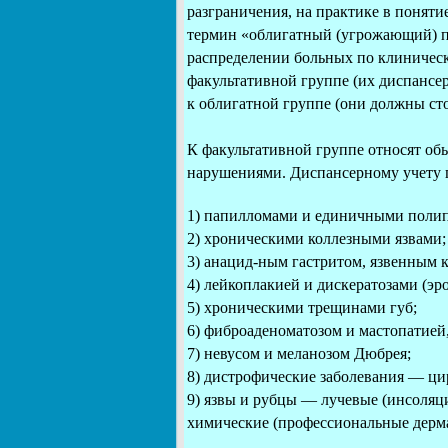
разграничения, на практике в понят
термин «облигатный (угрожающий) п
распределении больных по клиничес
факультативной группе (их диспансе
к облигатной группе (они должны стоя
К факультативной группе относят о
нарушениями. Диспансерному учету 
1) папилломами и единичными полип
2) хроническими коллезными язвами
3) анацид-ным гастритом, язвенным 
4) лейкоплакией и дискератозами (эр
5) хроническими трещинами губ;
6) фиброаденоматозом и мастопатией,
7) невусом и меланозом Дюбрея;
8) дистрофические заболевания — цир
9) язвы и рубцы — лучевые (инсоляц
химические (профессиональные дерма