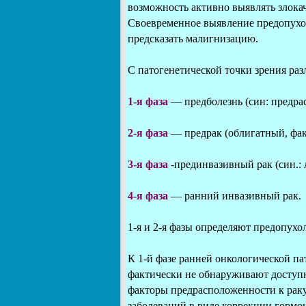
возможность активно выявлять злока
Своевременное выявление предопухол
предсказать малигнизацию.
С патогенетической точки зрения ра
1-я фаза
— предболезнь (син: предрас
2-я фаза
— предрак (облигатный, фак
3-я фаза
-прединвазивный рак (син.: л
4-я фаза
— ранний инвазивный рак.
1-я и 2-я фазы определяют предопухол
К 1-й фазе ранней онкологической п
фактически не обнаруживают доступ
факторы предрасположенности к рак
заболеваний в виде коррекции гормо