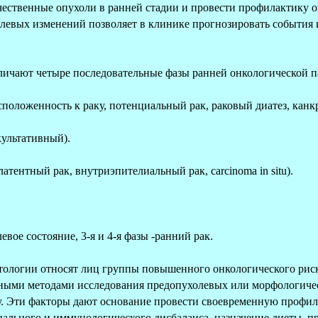
чественные опухоли в ранней стадии и провести профилактику о
евых изменений позволяет в клинике прогнозировать события и
зличают четыре последовательные фазы ранней онкологической п
положенность к раку, потенциальный рак, раковый диатез, канк
ультативный).
атентный рак, внутриэпителиальный рак, carcinoma in situ).
евое состояние, 3-я и 4-я фазы -ранний рак.
атологии относят лиц группы повышенного онкологического риск
ными методами исследования предопухолевых или морфологичес
у. Эти факторы дают основание провести своевременную профи
нального и иммунологического дисбаланса, назначение диеты, п