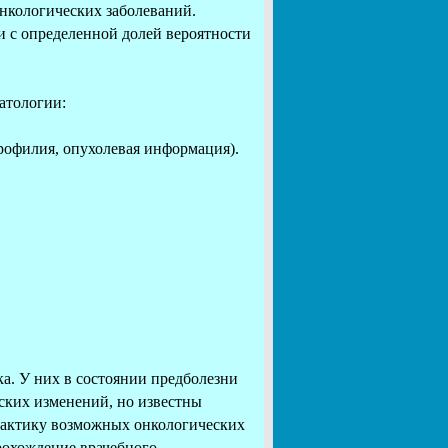
нкологических заболеваний.
 с определенной долей вероятности
атологии:
рофилия, опухолевая информация).
а. У них в состоянии предболезни
ких изменений, но известны
лактику возможных онкологических
рохождение врачебного