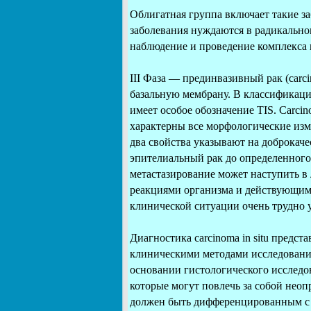
Облигатная группа включает такие за
заболевания нуждаются в радикальном
наблюдение и проведение комплекса
III Фаза — прединвазивный рак (carc
базальную мембрану. В классификаци
имеет особое обозначение TIS. Carcin
характерны все морфологические изм
два свойства указывают на доброкаче
эпителиальный рак до определенного
метастазирование может наступить в
реакциями организма и действующи
клинической ситуации очень трудно 
Диагностика carcinoma in situ предс
клиническими методами исследования
основании гистологического исследо
которые могут повлечь за собой неопр
должен быть дифференцированным с у