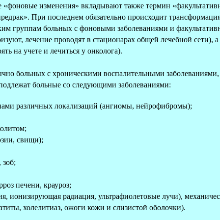
ие «фоновые изменения» вкладывают также термин «факультативн
редрак». При последнем обязательно происходит трансформация
ким группам больных с фоновыми заболеваниями и факультативн
ризуют, лечение проводят в стационарах общей лечебной сети),
ть на учете и лечиться у онколога).
бычно больных с хроническими воспалительными заболеваниями
подлежат больные со следующими заболеваниями:
ами различных локализаций (ангиомы, нейрофибромы);
;
колитом;
озии, свищи);
 зоб;
роз печени, крауроз;
ия, ионизирующая радиация, ультрафиолетовые лучи), механичес
титы, холелитиаз, ожоги кожи и слизистой оболочки).