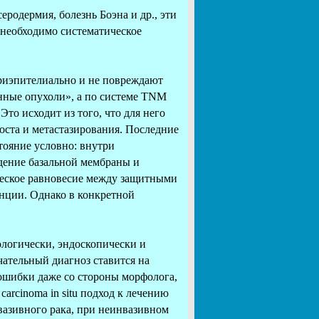
родермия, болезнь Боэна и др., эти
 необходимо систематическое
утриэпителиально и не повреждают
нные опухоли», а по системе TNM
Это исходит из того, что для него
оста и метастазирования. Последние
тояние условно: внутри
дение базальной мембраны и
ческое равновесие между защитными
ции. Однако в конкретной
ологически, эндоскопически и
ательный диагноз ставится на
ошибки даже со стороны морфолога,
arcinoma in situ подход к лечению
вазивного рака, при неинвазивном