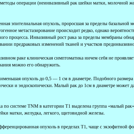
етоды операции (неинвазивный рак шейки матки, молочной желе
ная эпителиальная опухоль, проросшая за пределы базальной ме
огенное метастазирование происходит редко, однако вероятност
ного процесса. Инвазивный рост рака за пределы мембраны обна
вании предраковых изменений тканей и участков прединвазивно
азивном раке клиническая симптоматика ничем себя не проявляе
вания можно его обнаружить.
именьшая опухоль до 0,5 — 1 см в диаметре. Подобного размера
ически и эндоскопически. Малый рак до 1см в диаметре может д
 по системе TNM в категории Т1 выделена группа «малый рак».
йки матки, желудка, легкого, щитовидной железы.
еренцированная опухоль в пределах Т1, чаще с экзофитной фор