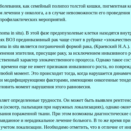
болевания, как семейный полипоз толстой кишки, пигментная ксе
 лечении у онколога, а в случае невозможности его проведения
 профилактических мероприятий.
inoma in situ). В этой фазе предопухолевые клетки находятся вн
ях ВОЗ прединвазивный рак чаще стоит в рубрике «злокачестве
oma in situ является пограничной формой рака, (Краевский Н.А.). 
енения эпителия, присущие раку, за исключением инвазивного р
ственный характер злокачественного процесса. Однако такое сос
 времени еще не имеет признаков инвазивного роста, но повреж
 любой момент. Это происходит тогда, когда нарушается динами
ми модифицирующими факторами, имеющими онкогенные тенден
уловить момент нарушения этого равновесия.
тавляет определенные трудности. Он может быть выявлен рентген
 (осмотр, пальпация при наружных локализациях), однако оконч
вания пораженной ткани. При этом возможны диагностические 
авданное и нерадикальное лечение больного. В то же время при c
четом локализации. Необходимо отметить, что в отличие от ин