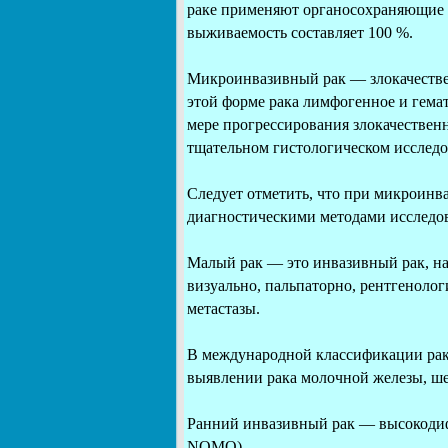
раке применяют органосохраняющие м
выживаемость составляет 100 %.
Микроинвазивный рак — злокачествен
этой форме рака лимфогенное и гемат
мере прогрессирования злокачествен
тщательном гистологическом исследо
Следует отметить, что при микроинв
диагностическими методами исследо
Малый рак — это инвазивный рак, на
визуально, пальпаторно, рентгенолог
метастазы.
В международной классификации рака
выявлении рака молочной железы, ше
Ранний инвазивный рак — высокодифф
NOMO).