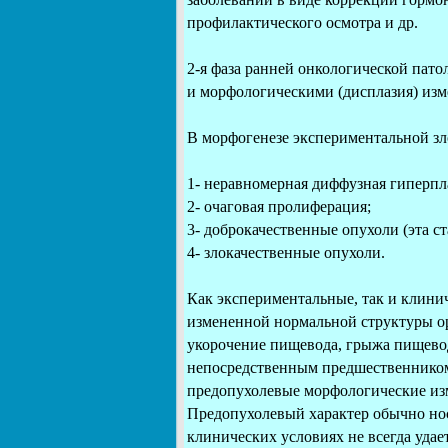
профилактического осмотра и др.
2-я фаза ранней онкологической пато
и морфологическими (дисплазия) изм
В морфогенезе экспериментальной зл
1- неравномерная диффузная гиперпл
2- очаговая пролиферация;
3- доброкачественные опухоли (эта ст
4- злокачественные опухоли.
Как экспериментальные, так и клинич
измененной нормальной структуры орг
укорочение пищевода, грыжа пищевод
непосредственным предшественником
предопухолевые морфологические изм
Предопухолевый характер обычно нос
клинических условиях не всегда уда