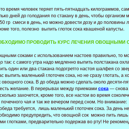
 это время человек теряет пять-пятнадцать килограммов, са
ько дней до голодания по стакану в день, чтобы организм м
250 гр смеси в день, но можно довести дозу и до половины л
роме того, полезно выпить глоток сока квашеной капусты.
ОБХОДИМО ПРОВОДИТЬ КУРС ЛЕЧЕНИЯ ОВОЩНЫМИ 
вощными соками с использованием настоев правильно, то мо
о так: с самого утра надо медленно выпить полстакана охл
ить один или два стакана подогретго настоя шалфея со зве
с выпить маленький глоточек сока, но не сразу глотать, а 
 овощного сока. В до обеда можно сделать около десяти-пят
с есть желание. В перерывах между приемами
сока
— снова 
колько захочется, кроме того, все настои во время соколеч
 почечного чая и так же вечером перед сном. Но внимание
обеда требуется, лишь маленький глоточек сока. За день н
обходимо предупредить, что овощной сок можно пить лишь
ми глотками, предварительно подержав во рту! Не рекоменд