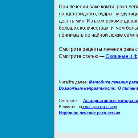
При
лечении раке комти,
рака лег
ланцетовидного, будры, медуницы
десять мин. Из всех рекомендова
больших количествах, и чем боль
принимать по чайной ложке семян
Смотрите рецепты лечения рака с
Смотрите статью —
Овощные и фр
Читайте далее:
Методика лечения рака
Возможные неприятности. О питании
Смотрите —
Альтернативные методы л
Вернутся на
главную страницу
Народное лечение рака легких