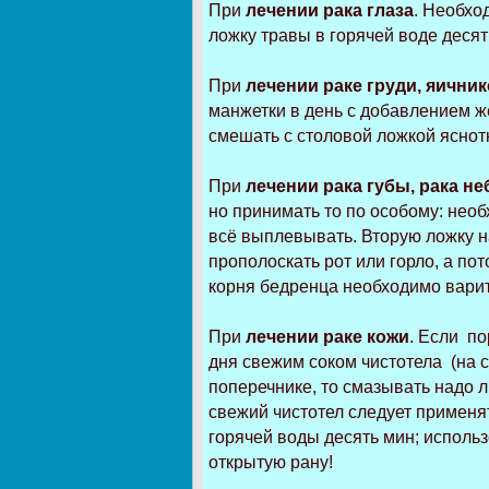
При
лечении рака глаза
. Необхо
ложку травы в горячей воде десят
При
лечении раке груди, яичник
манжетки в день с добавлением ж
смешать с столовой ложкой яснотк
При
лечении рака губы, рака неб
но принимать то по особому: необ
всё выплевывать. Вторую ложку на
прополоскать рот или горло, а по
корня бедренца необходимо варит
При
лечении раке кожи
. Если по
дня свежим соком чистотела (на с
поперечнике, то смазывать надо л
свежий чистотел следует применят
горячей воды десять мин; исполь
открытую рану!