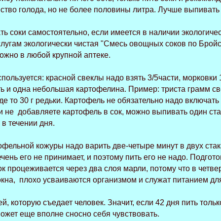
ство голода, но не более половины литра. Лучше выпивать
ь соки самостоятельно, если имеется в наличии экологичес
слугам экологически чистая "Смесь овощных соков по Бройс
ожно в любой крупной аптеке.
пользуется: красной свеклы надо взять 3/5части, морковки
уть и одна небольшая картофелина. Пример: триста грамм св
е то 30 г редьки. Картофель не обязательно надо включать 
и не добавляете картофель в сок, можно выпивать один ст
 в течении дня.
ельной кожуры надо варить две-четыре минут в двух ста
ечень его не принимает, и поэтому пить его не надо. Подг
 процеживается через два слоя марли, потому что в четвер
окна, плохо усваиваются организмом и служат питанием дл
, которую съедает человек. Значит, если 42 дня пить тольк
может еще вполне сносно себя чувствовать.