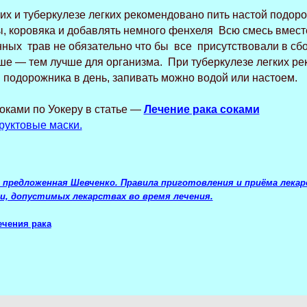
ких
и туберкулезе легких рекомендовано пить настой подор
, коровяка и добавлять немного фенхеля Всю смесь вместе
нных трав не обязательно что бы все присутствовали в сбо
ше — тем лучше для организма. При туберкулезе легких р
 подорожника в день, запивать можно водой или настоем.
оками по Уокеру в статье —
Лечение рака соками
уктовые маски.
 предложенная Шевченко. Правила приготовления и приёма лекар
, допустимых лекарствах во время лечения.
ечения рака