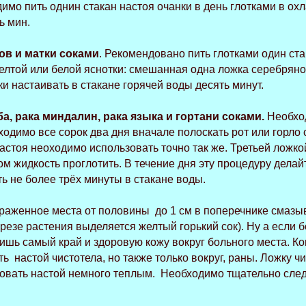
димо пить однин стакан настоя очанки в день глотками в о
ь мин.
ов и матки соками
. Рекомендовано пить глотками один ст
елтой или белой яснотки: смешанная одна ложка серебрян
и настаивать в стакане горячей воды десять минут.
а, рака миндалин, рака языка и гортани соками.
Необход
ходимо все сорок два дня вначале полоскать рот или горло 
стоя неоходимо использовать точно так же. Третьей ложкой
том жидкость проглотить. В течение дня эту процедуру делай
ь не более трёх минуты в стакане воды.
раженное места от половины до 1 см в поперечнике смазыва
резе растения выделяется желтый горький сок). Ну а если 
ишь самый край и здоровую кожу вокруг больного места. Ко
ь настой чистотела, но также только вокруг, раны. Ложку ч
зовать настой немного теплым. Необходимо тщательно след