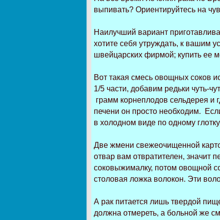
выпивать? Ориентируйтесь на чув
Наилучший вариант приготавливат
хотите себя утруждать, к вашим у
швейцарских фирмой; купить ее м
Вот такая смесь овощных соков ис
1/5 части, добавим редьки чуть-ч
грамм корнеплодов сельдерея и гд
печени он просто необходим. Есл
в холодном виде по одному глотку
Две жмени свежеочищенной картоф
отвар вам отвратителен, значит п
соковыжималку, потом овощной сок
столовая ложка волокон. Эти вол
А рак питается лишь твердой пищей
должна отмереть, а больной же с