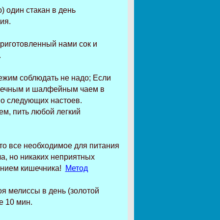
) один стакан в день
ия.
риготовленный нами сок и
.
ежим соблюдать не надо; Если
почечным и шалфейным чаем в
но следующих настоев.
ем, пить любой легкий
то все необходимое для питания
ла, но никаких неприятных
ением кишечника!
Метод
я мелиссы в день (золотой
е 10 мин.