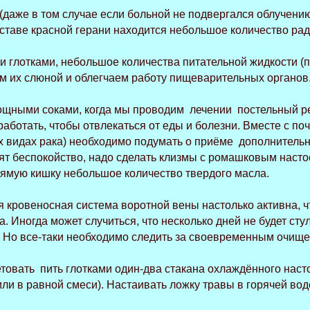
(даже в том случае если больной не подвергался облучению
оставе красной герани находится небольшое количество рад
глотками, небольшое количества питательной жидкости (п
м их слюной и облегчаем работу пищеварительных органов
вощными соками, когда мы проводим лечении постельный р
 работать, чтобы отвлекаться от еды и болезни. Вместе с 
х видах рака) необходимо подумать о приёме дополнитель
ят беспокойство, надо сделать клизмы с ромашковым насто
рямую кишку небольшое количество твердого масла.
 кровеносная система воротной вены настолько активна, ч
. Иногда может случиться, что несколько дней не будет сту
. Но все-таки необходимо следить за своевременным очищ
товать пить глотками один-два стакана охлаждённого насто
и в равной смеси). Настаивать ложку травы в горячей вод